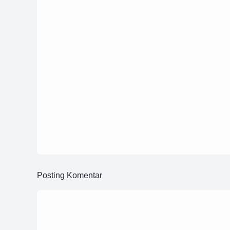
Latihan menulis dari Melihat, Mendengar
Merasakan
30 Mei 2025
Cara Bertemu Claire di Harvest Moon: Ba
Nature
Posting Komentar