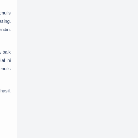
nulis
asing.
ndiri.
a baik
al ini
enulis
hasil.