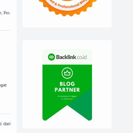
, lho.
ngat
 dari