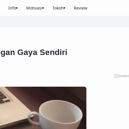
Info
Motivasi
Tokoh
Review
ngan Gaya Sendiri
2
meni