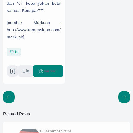
dan “di” kebanyakan betul
semua. Kenapa?***
[sumber: Markusb -
http://www.kompasiana.com/
markusb]
Info
0
Berbagi
Related Posts
16 Desember 2024