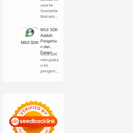
cara ke
Gramedia
Matrama
n naik
KRL. B…
MIUI SDK
Adalah:
Pengertia
n dan
Fungsi
MIUI SDK
merupaka
n kit
pengemb
angan
software
untu…