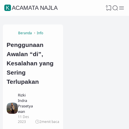
0
KACAMATA NAJLA
Beranda
Info
Penggunaan
Awalan “di”,
Kesalahan yang
Sering
Terlupakan
Rizki
Indra
Prasetya
wan
11 Des
2023
2
menit baca