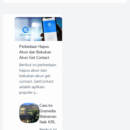
Perbedaan Hapus
Akun dan Bekukan
Akun Get Contact
Berikut ini perbedaan
hapus akun dan
bekukan akun get
contact. GetContact
adalah aplikasi
populer y…
Cara ke
Gramedia
Matraman
Naik KRL
Berikut ini