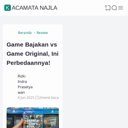
0
KACAMATA NAJLA
Beranda
Review
Game Bajakan vs
Game Original, Ini
Perbedaannya!
Rizki
Indra
Prasetya
wan
8 Jun 2025
2
menit baca