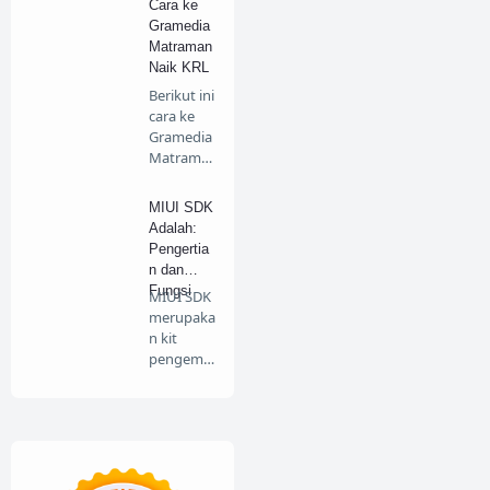
Cara ke
Gramedia
Matraman
Naik KRL
Berikut ini
cara ke
Gramedia
Matrama
n naik
KRL. B…
MIUI SDK
Adalah:
Pengertia
n dan
Fungsi
MIUI SDK
merupaka
n kit
pengemb
angan
software
untu…